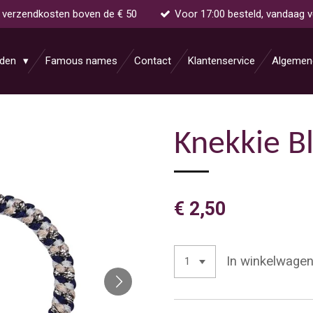
s verzendkosten boven de € 50
Voor 17:00 besteld, vandaag 
aden
Famous names
Contact
Klantenservice
Algemen
Knekkie Bl
€ 2,50
In winkelwage