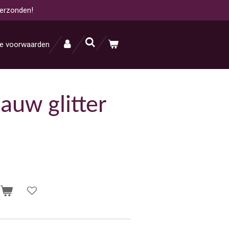
verzonden!
e voorwaarden
auw glitter
n