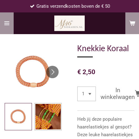
Gratis verzendkosten boven de € 50
Ga
direct
naar
de
hoofdinhoud
Knekkie Koraal
€ 2,50
In
winkelwagen
Heb jij deze populaire
haarelastiekjes al gespot?
Deze leuke haarelastiekjes