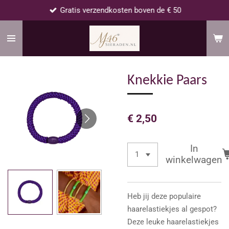
Gratis verzendkosten boven de € 50
Ga
direct
naar
de
hoofdinhoud
Knekkie Paars
€ 2,50
In
winkelwagen
Heb jij deze populaire
haarelastiekjes al gespot?
Deze leuke haarelastiekjes