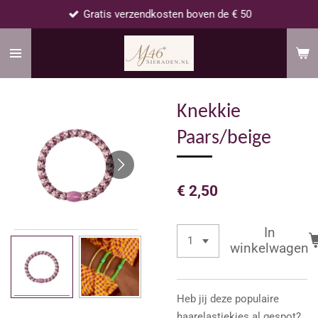
Gratis verzendkosten boven de € 50
Ga
direct
naar
de
hoofdinhoud
Knekkie
Paars/beige
€ 2,50
In
winkelwagen
Heb jij deze populaire
haarelastiekjes al gespot?