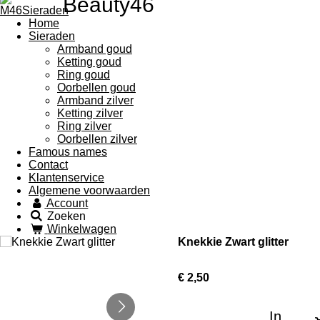
Beauty46
Home
Sieraden
Armband goud
Ketting goud
Ring goud
Oorbellen goud
Armband zilver
Ketting zilver
Ring zilver
Oorbellen zilver
Famous names
Contact
Klantenservice
Algemene voorwaarden
Account
Zoeken
Winkelwagen
Knekkie Zwart glitter
€ 2,50
In