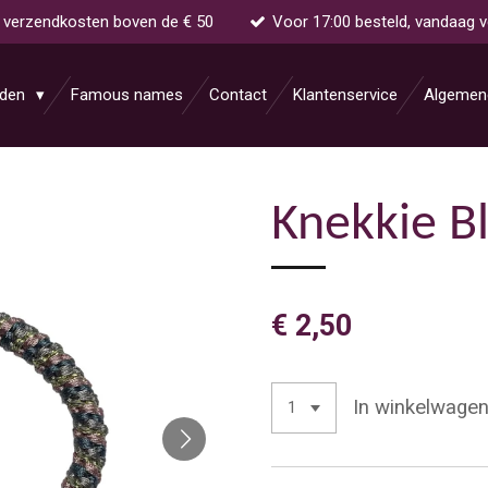
s verzendkosten boven de € 50
Voor 17:00 besteld, vandaag 
aden
Famous names
Contact
Klantenservice
Algemen
Knekkie B
€ 2,50
In winkelwage