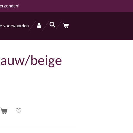
verzonden!
e voorwaarden
lauw/beige
n