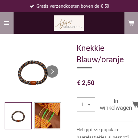
Gratis verzendkosten boven de € 50
Ga
direct
naar
de
hoofdinhoud
Knekkie
Blauw/oranje
€ 2,50
In
winkelwagen
Heb jij deze populaire
haarelastiekjes al gespot?