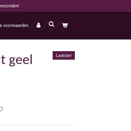
verzonden!
e voorwaarden
Laatste!
t geel