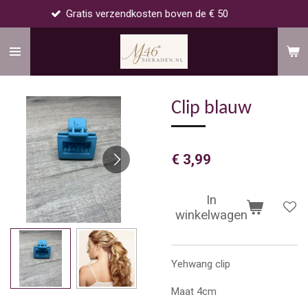
atis verzendkosten boven de € 50
Voo
Ga
direct
naar
de
hoofdinhoud
Clip blauw
€ 3,99
In
winkelwagen
Yehwang clip
Maat 4cm