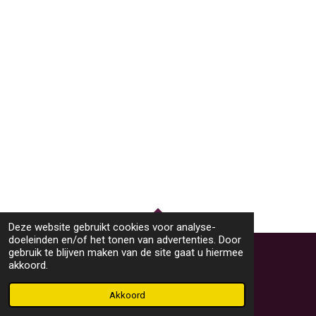
Deze website gebruikt cookies voor analyse-
TOP
doeleinden en/of het tonen van advertenties. Door
gebruik te blijven maken van de site gaat u hiermee
akkoord.
© 2023 - 2026 M46Sieraden
Powered by
JouwWeb
Akkoord