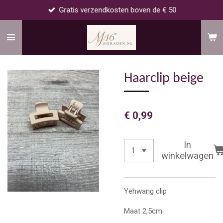
Gratis verzendkosten boven de € 50
Ga
direct
naar
de
hoofdinhoud
Haarclip beige
€ 0,99
In
winkelwagen
Yehwang clip
Maat 2,5cm