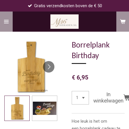
Gratis verzendkosten boven de € 50
Ga
direct
naar
de
hoofdinhoud
Borrelplank
Birthday
€ 6,95
In
winkelwagen
Hoe leuk is het om
een borrelplank cadeau te