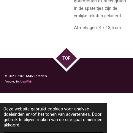
gourmetten of steengrillen.
In de spateltjes zijn de
vrolijke teksten gelaserd.
Afmetingen: 4 x 13,5 cm
TOP
© 2023 - 2026 M46Sieraden
Powered by
JouwWeb
Deze website gebruikt cookies voor analyse-
doeleinden en/of het tonen van advertenties. Door
gebruik te blijven maken van de site gaat u hiermee
akkoord.