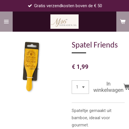
Gratis verzendkosten boven de € 50
Ga
direct
naar
de
hoofdinhoud
Spatel Friends
€ 1,99
In
winkelwagen
Spateltje gemaakt uit
bamboe, ideaal voor
gourmet.