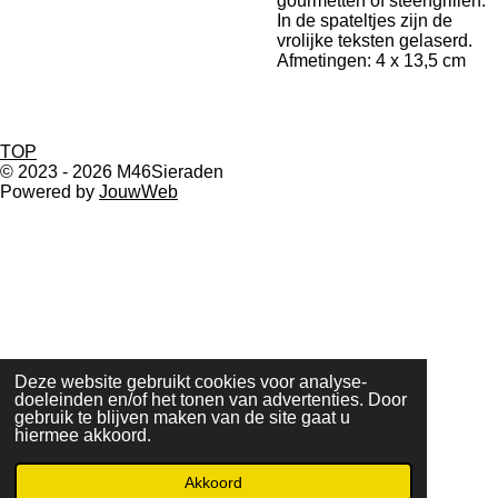
gourmetten of steengrillen.
In de spateltjes zijn de
vrolijke teksten gelaserd.
Afmetingen: 4 x 13,5 cm
TOP
© 2023 - 2026 M46Sieraden
Powered by
JouwWeb
Deze website gebruikt cookies voor analyse-
doeleinden en/of het tonen van advertenties. Door
gebruik te blijven maken van de site gaat u
hiermee akkoord.
Akkoord