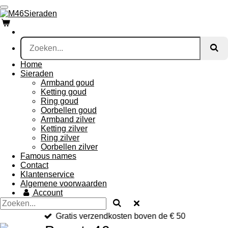
Ga
direct
naar
de
hoofdinhoud
Home
Sieraden
Armband goud
Ketting goud
Ring goud
Oorbellen goud
Armband zilver
Ketting zilver
Ring zilver
Oorbellen zilver
Famous names
Contact
Klantenservice
Algemene voorwaarden
Account
Gratis verzendkosten boven de € 50