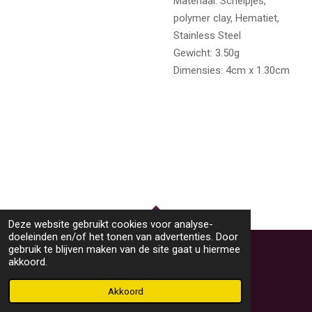
Materiaal:
Schelpjes,
polymer clay, Hematiet,
Stainless Steel
Gewicht:
3.50g
Dimensies:
4cm x 1.30cm
Deze website gebruikt cookies voor analyse-
TOP
doeleinden en/of het tonen van advertenties. Door
gebruik te blijven maken van de site gaat u hiermee
akkoord.
© 2023 - 2026 M46Sieraden
Powered by
JouwWeb
Akkoord