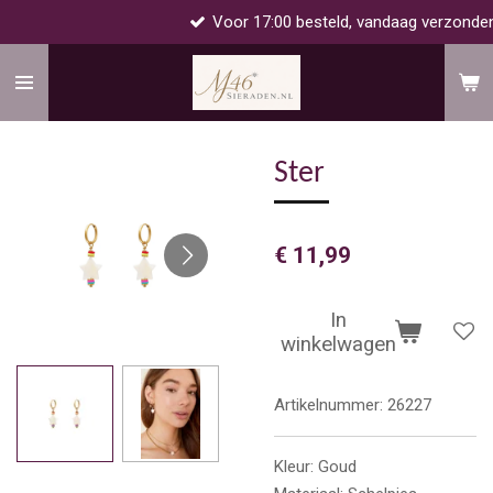
Voor 17:00 besteld, vandaag verzonden!
Ga
direct
naar
de
hoofdinhoud
Ster
€ 11,99
In
winkelwagen
Artikelnummer:
26227
Kleur:
Goud