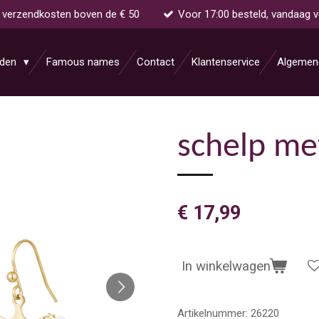
s verzendkosten boven de € 50
Voor 17:00 besteld, vandaag 
aden
Famous names
Contact
Klantenservice
Algemen
schelp met
€ 17,99
In winkelwagen
Artikelnummer:
26220