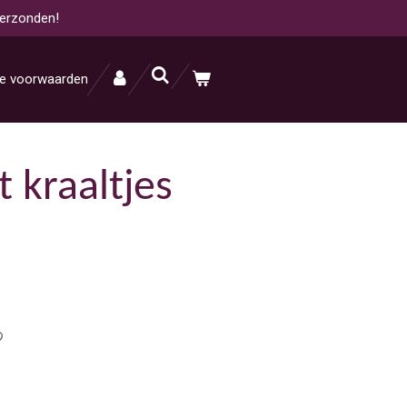
verzonden!
e voorwaarden
 kraaltjes