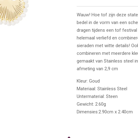
Wauw! Hoe tof zijn deze stat
bedel in de vorm van een schel
dragen tijdens een tof festival 
helemaal verliefd en combine
sieraden met witte details! Oo
combineren met meerdere kleur
gemaakt van Stainless steel 
afmeting van 2,9 cm
Kleur:
Goud
Materiaal:
Stainless Steel
Untermaterial:
Steen
Gewicht:
2.60g
Dimensies:
2.90cm x 2.40cm