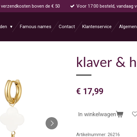
s verzendkosten boven de € 50
Voor 17:00 besteld, vandaag 
aden
Famous names
Contact
Klantenservice
Algemen
klaver & h
€ 17,99
In winkelwagen
Artikelnummer:
26216