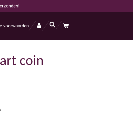
verzonden!
e voorwaarden
art coin