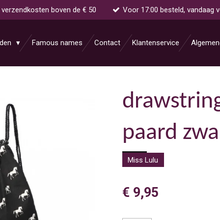
s verzendkosten boven de € 50
Voor 17:00 besteld, vandaag 
aden
Famous names
Contact
Klantenservice
Algemen
drawstrin
paard zwa
Miss Lulu
€ 9,95