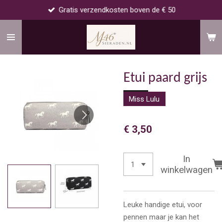
Gratis verzendkosten boven de € 50
Ga
direct
naar
de
hoofdinhoud
Etui paard grijs
Miss Lulu
€ 3,50
In
winkelwagen
Leuke handige etui, voor
pennen maar je kan het