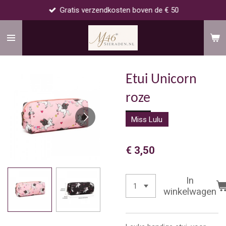
Gratis verzendkosten boven de € 50
Ga
direct
naar
de
hoofdinhoud
Etui Unicorn
roze
Miss Lulu
€ 3,50
In
winkelwagen