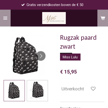
Gratis verzendkosten boven de € 50
Ga
direct
naar
de
hoofdinhoud
Rugzak paard
zwart
Miss Lulu
€ 15,95
Uitverkocht