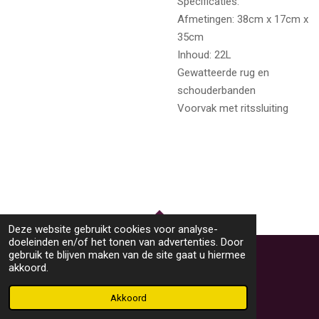
Specificaties:
Afmetingen: 38cm x 17cm x
35cm
Inhoud: 22L
Gewatteerde rug en
schouderbanden
Voorvak met ritssluiting
Deze website gebruikt cookies voor analyse-
TOP
doeleinden en/of het tonen van advertenties. Door
gebruik te blijven maken van de site gaat u hiermee
akkoord.
© 2023 - 2026 M46Sieraden
Powered by
JouwWeb
Akkoord