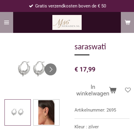
Gratis verzendkosten boven de € 50
Ga
direct
naar
de
hoofdinhoud
saraswati
€ 17,99
In
winkelwagen
Artikelnummer:
2695
Kleur : zilver