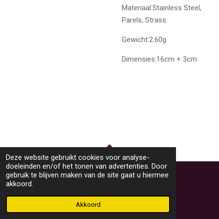
Materiaal:Stainless Steel,
Parels, Strass
Gewicht:2.60g
Dimensies:16cm + 3cm
Deze website gebruikt cookies voor analyse-
TOP
doeleinden en/of het tonen van advertenties. Door
gebruik te blijven maken van de site gaat u hiermee
akkoord.
© 2023 - 2026 M46Sieraden
Powered by
JouwWeb
Akkoord