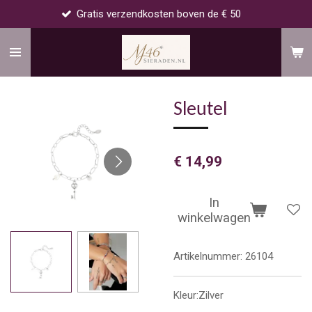
Gratis verzendkosten boven de € 50
Ga
direct
naar
de
hoofdinhoud
Sleutel
€ 14,99
In
winkelwagen
Artikelnummer:
26104
Kleur:Zilver