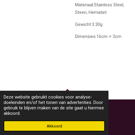
Materiaal:Stainless Steel,
Steen, Hematiet
Gewicht:3.30g
Dimensies:16cm + 3cm
Deze website gebruikt cookies voor analyse-
TOP
doeleinden en/of het tonen van advertenties. Door
gebruik te blijven maken van de site gaat u hiermee
akkoord.
© 2023 - 2026 M46Sieraden
Powered by
JouwWeb
Akkoord