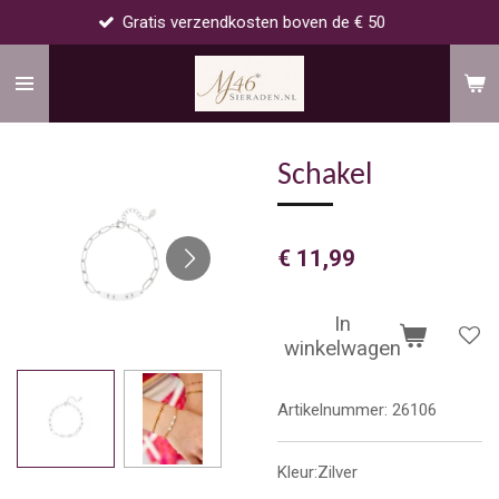
Gratis verzendkosten boven de € 50
Ga
direct
naar
de
hoofdinhoud
Schakel
€ 11,99
In
winkelwagen
Artikelnummer:
26106
Kleur:Zilver