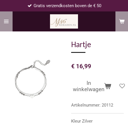
Gratis verzendkosten boven de € 50
Ga
direct
naar
de
hoofdinhoud
Hartje
€ 16,99
In
winkelwagen
Artikelnummer:
20112
Kleur Zilver