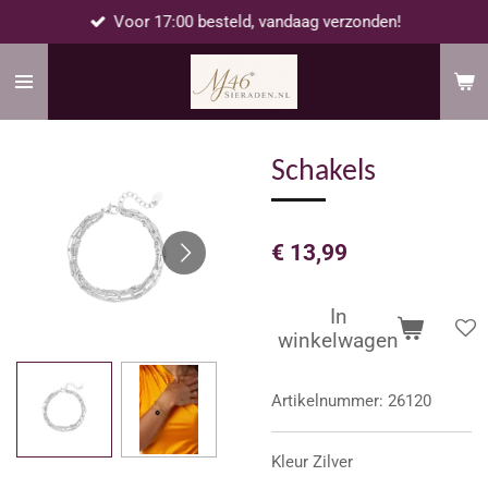
Voor 17:00 besteld, vandaag verzonden!
Ga
direct
naar
de
hoofdinhoud
Schakels
€ 13,99
In
winkelwagen
Artikelnummer:
26120
Kleur Zilver