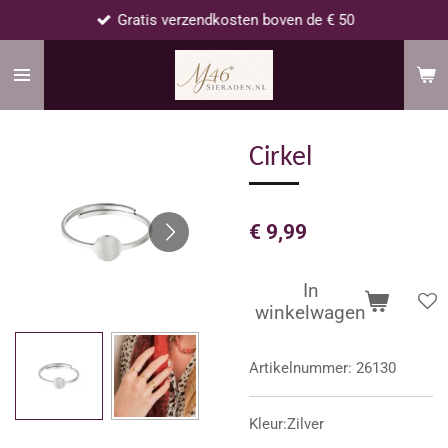
Gratis verzendkosten boven de € 50
Ga
direct
naar
de
hoofdinhoud
Cirkel
€ 9,99
In
winkelwagen
Artikelnummer:
26130
Kleur:Zilver