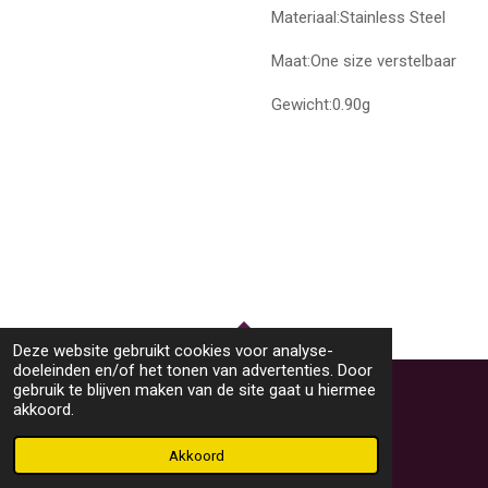
Materiaal:Stainless Steel
Maat:One size verstelbaar
Gewicht:0.90g
Deze website gebruikt cookies voor analyse-
TOP
doeleinden en/of het tonen van advertenties. Door
gebruik te blijven maken van de site gaat u hiermee
akkoord.
© 2023 - 2026 M46Sieraden
Powered by
JouwWeb
Akkoord