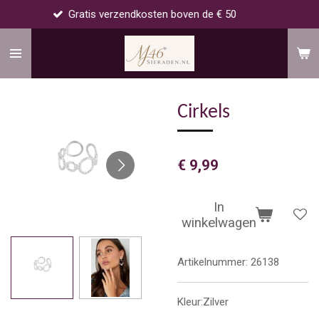
atis verzendkosten boven de € 50
Voo
Ga
direct
naar
de
hoofdinhoud
Cirkels
€ 9,99
In
winkelwagen
Artikelnummer:
26138
Kleur:Zilver