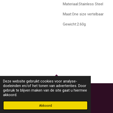
Materiaal:Stainless Steel
Maat:One size vertelbaar
Gewicht:2.60g
Deze website gebruikt cookies voor analyse-
TOP
doeleinden en/of het tonen van advertenties. Door
gebruik te blijven maken van de site gaat u hiermee
akkoord.
© 2023 - 2026 M46Sieraden
Powered by
JouwWeb
Akkoord