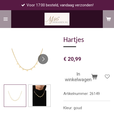
Voor 17:00 besteld, vandaag verzonden!
Ga
direct
naar
de
hoofdinhoud
Hartjes
€ 20,99
In
winkelwagen
Artikelnummer:
26149
Kleur: goud