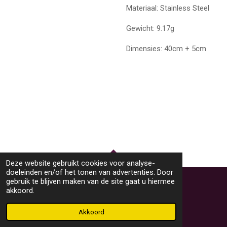
Materiaal: Stainless Steel
Gewicht: 9.17g
Dimensies: 40cm + 5cm
Deze website gebruikt cookies voor analyse-
TOP
doeleinden en/of het tonen van advertenties. Door
gebruik te blijven maken van de site gaat u hiermee
akkoord.
© 2023 - 2026 M46Sieraden
Powered by
JouwWeb
Akkoord