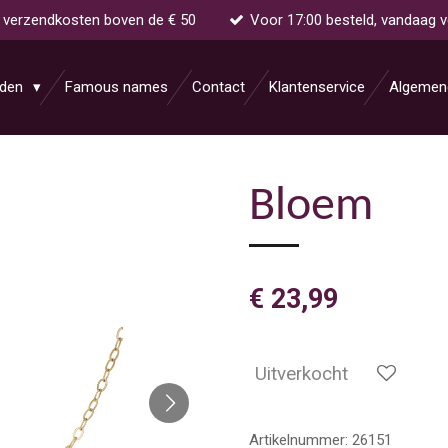
s verzendkosten boven de € 50
Voor 17:00 besteld, vandaag 
aden
Famous names
Contact
Klantenservice
Algemen
Bloem
€ 23,99
Uitverkocht
Artikelnummer:
26151