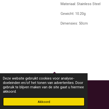
Materiaal: Stainless Steel
Gewicht: 10.20g
Dimensies: 50cm
Deze website gebruikt cookies voor analyse-
TOP
doeleinden en/of het tonen van advertenties. Door
gebruik te blijven maken van de site gaat u hiermee
akkoord.
© 2023 - 2026 M46Sieraden
Powered by
JouwWeb
Akkoord