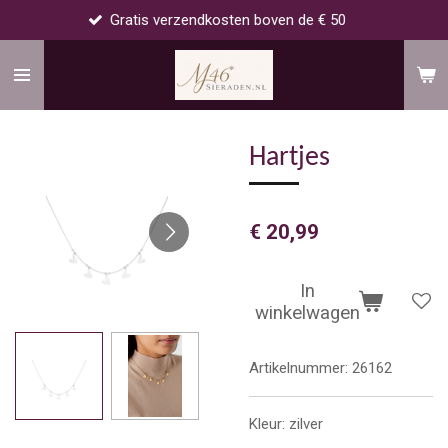
Gratis verzendkosten boven de € 50
Ga
direct
naar
de
hoofdinhoud
Hartjes
€ 20,99
In
winkelwagen
Artikelnummer:
26162
Kleur: zilver