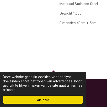
Materiaal Stainless Steel
Gewicht 1.60g
Dimensies 40cm + 5cm
Deze website gebruikt cookies voor analyse-
TOP
doeleinden en/of het tonen van advertenties. Door
gebruik te blijven maken van de site gaat u hiermee
akkoord.
© 2023 - 2026 M46Sieraden
Powered by
JouwWeb
Akkoord