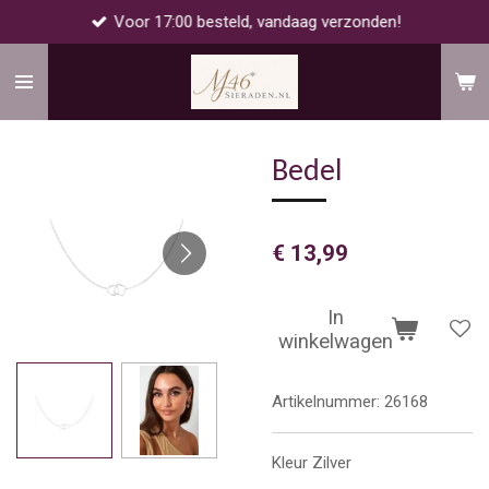
Voor 17:00 besteld, vandaag verzonden!
Ga
direct
naar
de
hoofdinhoud
Bedel
€ 13,99
In
winkelwagen
Artikelnummer:
26168
Kleur Zilver