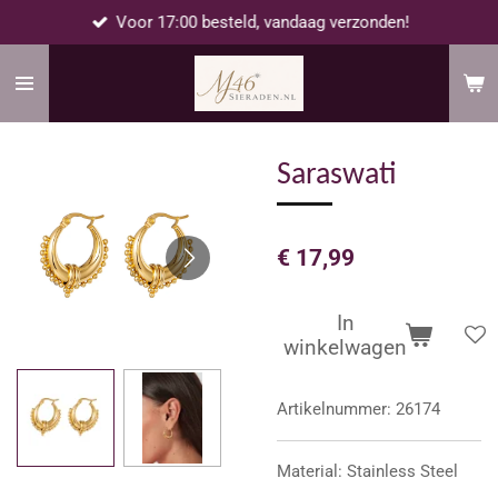
Voor 17:00 besteld, vandaag verzonden!
Ga
direct
naar
de
hoofdinhoud
Saraswati
€ 17,99
In
winkelwagen
Artikelnummer:
26174
Material: Stainless Steel