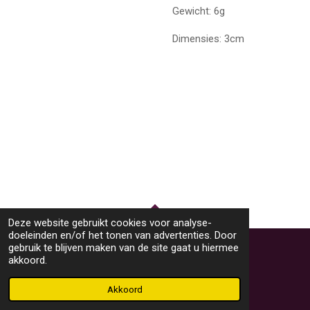
Gewicht: 6g
Dimensies: 3cm
Deze website gebruikt cookies voor analyse-
TOP
doeleinden en/of het tonen van advertenties. Door
gebruik te blijven maken van de site gaat u hiermee
akkoord.
© 2023 - 2026 M46Sieraden
Powered by
JouwWeb
Akkoord