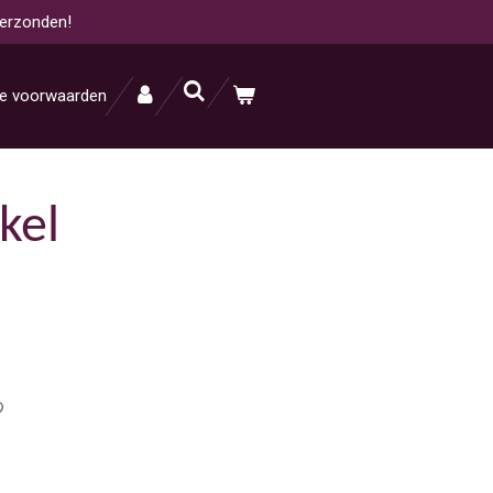
verzonden!
e voorwaarden
kel