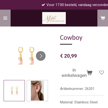
Voor 17:00 besteld, vandaag verzonden!
Ga
direct
naar
de
hoofdinhoud
Cowboy
€ 20,99
In
winkelwagen
Artikelnummer:
26201
Material: Stainless Steel