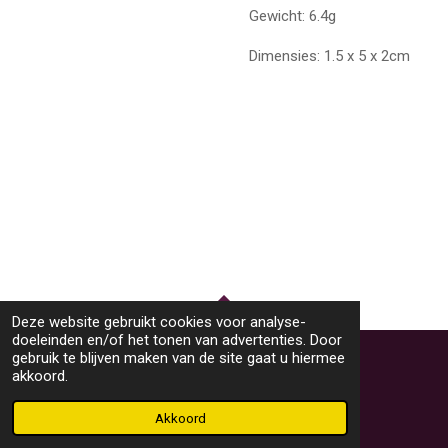
Gewicht: 6.4g
Dimensies: 1.5 x 5 x 2cm
Deze website gebruikt cookies voor analyse-
TOP
doeleinden en/of het tonen van advertenties. Door
gebruik te blijven maken van de site gaat u hiermee
akkoord.
© 2023 - 2026 M46Sieraden
Powered by
JouwWeb
Akkoord