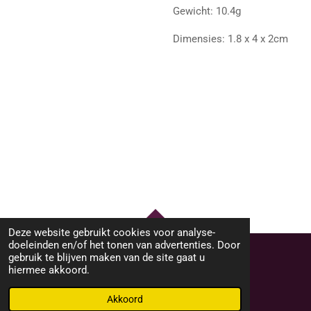
Gewicht: 10.4g
Dimensies: 1.8 x 4 x 2cm
Deze website gebruikt cookies voor analyse-
TOP
doeleinden en/of het tonen van advertenties. Door
gebruik te blijven maken van de site gaat u
hiermee akkoord.
© 2023 - 2026 M46Sieraden
Powered by
JouwWeb
Akkoord