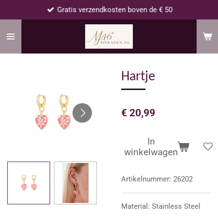
Gratis verzendkosten boven de € 50
Ga
direct
naar
de
hoofdinhoud
Hartje
€ 20,99
In
winkelwagen
Artikelnummer:
26202
Material: Stainless Steel