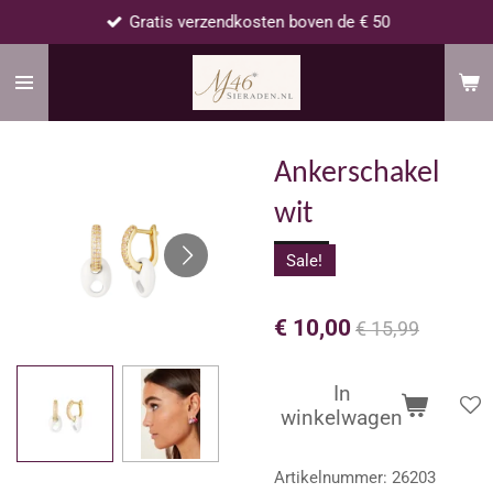
Gratis verzendkosten boven de € 50
Ga
direct
naar
de
hoofdinhoud
Ankerschakel
wit
Sale!
€ 10,00
€ 15,99
In
winkelwagen
Artikelnummer:
26203