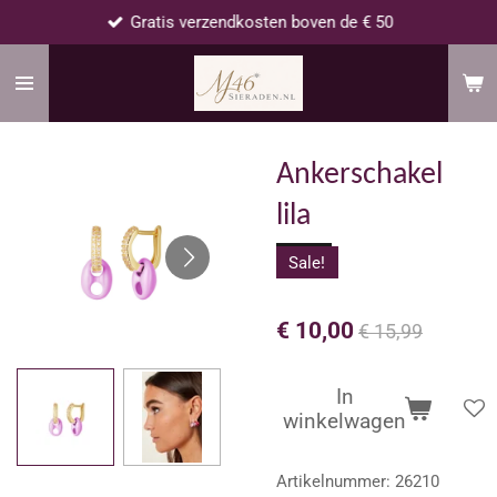
Gratis verzendkosten boven de € 50
Ga
direct
naar
de
hoofdinhoud
Ankerschakel
lila
Sale!
€ 10,00
€ 15,99
In
winkelwagen
Artikelnummer:
26210