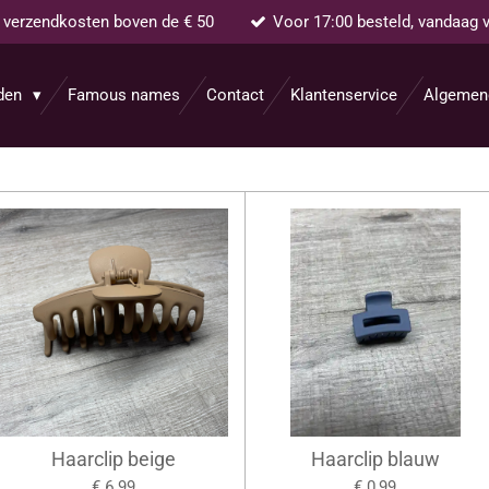
s verzendkosten boven de € 50
Voor 17:00 besteld, vandaag 
aden
Famous names
Contact
Klantenservice
Algemen
Haarclip beige
Haarclip blauw
€ 6,99
€ 0,99