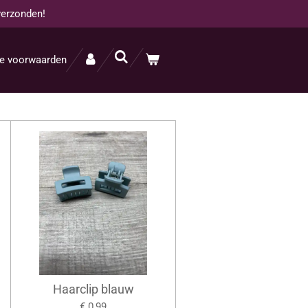
verzonden!
e voorwaarden
Haarclip blauw
€ 0,99